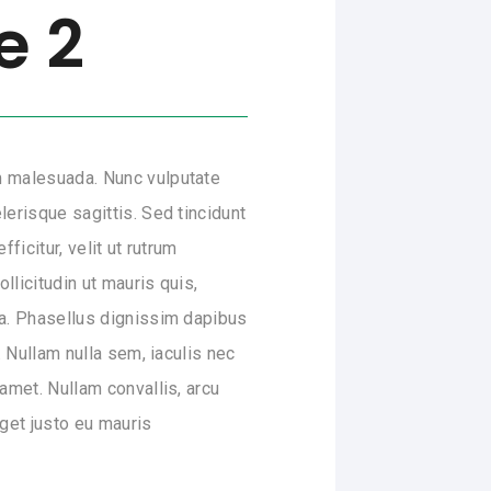
e 2
m malesuada. Nunc vulputate
erisque sagittis. Sed tincidunt
icitur, velit ut rutrum
llicitudin ut mauris quis,
 a. Phasellus dignissim dapibus
 Nullam nulla sem, iaculis nec
amet. Nullam convallis, arcu
get justo eu mauris